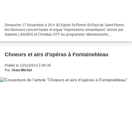
Dimanche 17 Novembre à 16 h 30 Eglise St-Pierre-St-Paul de Saint-Pierre-
lès-Nemours concert harpe et orgue "impressions romantiques" donné par
Isabelle LAGORS et Christian OTT Au programme, Mendelssohn,
Tchaïkovsky, Wagner... Le site des musiciens : http://www.isabellelagors-
christianott.fr/...
Choeurs et airs d'opéras à Fontainebleau
Publié le 12/11/2013 à 09:36
Par
Jean-Michel