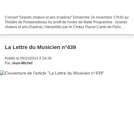
Concert "Grands chœurs et airs d’opéras" Dimanche 24 novembre 17h30 au
Théâtre de Fontainebleau Au profit de l'ordre de Malte Programme : Grands
chœurs et airs d'opéras, interprétés par le Chœur Piacer’Canto de Paris
dirigé par Henry Didot . Vous entendrez...
La Lettre du Musicien n°439
Publié le 05/11/2013 à 19:36
Par
Jean-Michel