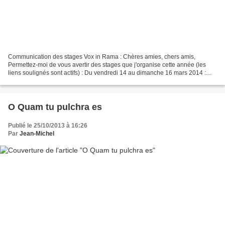
Communication des stages Vox in Rama : Chères amies, chers amis,
Permettez-moi de vous avertir des stages que j'organise cette année (les
liens soulignés sont actifs) : Du vendredi 14 au dimanche 16 mars 2014 :
Session 'souffle et voix' dans le chant...
O Quam tu pulchra es
Publié le 25/10/2013 à 16:26
Par
Jean-Michel