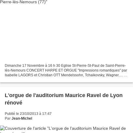
Dimanche 17 Novembre à 16 h 30 Eglise St-Pierre-St-Paul de Saint-Pierre-
lès-Nemours CONCERT HARPE ET ORGUE "Impressions romantiques" par
Isabelle LAGORS et Christian OTT Mendelssohn, Tchaikovsky, Wagner..... Le
site des musiciens : http://www.isabellelagors-christianott.fr/...
L'orgue de l'auditorium Maurice Ravel de Lyon
rénové
Publié le 23/10/2013 à 17:47
Par
Jean-Michel