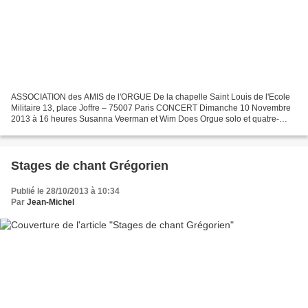
ASSOCIATION des AMIS de l'ORGUE De la chapelle Saint Louis de l'Ecole
Militaire 13, place Joffre – 75007 Paris CONCERT Dimanche 10 Novembre
2013 à 16 heures Susanna Veerman et Wim Does Orgue solo et quatre-
mains OEuvres de C. Piutti , J. Chr. Bach, J....
Stages de chant Grégorien
Publié le 28/10/2013 à 10:34
Par
Jean-Michel