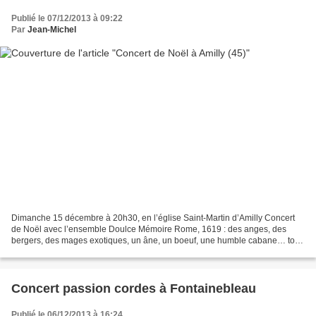
Publié le 07/12/2013 à 09:22
Par
Jean-Michel
Dimanche 15 décembre à 20h30, en l’église Saint-Martin d’Amilly Concert
de Noël avec l’ensemble Doulce Mémoire Rome, 1619 : des anges, des
bergers, des mages exotiques, un âne, un boeuf, une humble cabane… tout
le théâtre de la Nativité mis en scène dans...
Concert passion cordes à Fontainebleau
Publié le 06/12/2013 à 16:24