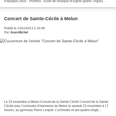
d’époque Lieux : Thomery - Ecole de musique et Eglise (piano- orgue)
Horaires : de 14h30 à 15h30 Gratuit Les intervenants...
Concert de Sainte-Cécile à Melun
Publié le 14/11/2013 à 16:49
Par
Jean-Michel
Le 23 novembre à Melun Concert de la Sainte Cécile Concert de la Sainte
Cécile avec l’orchestre d’Harmonie de Melun le samedi 23 novembre à 17
heures, au gymnase Pierre Lespiat. L’orchestre et ses quatre-vingts
musiciens investissent avec joie pour leur...