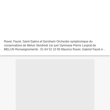
Ravel, Fauré, Saint-Saëns et Gershwin Orchestre symphonique du
conservatoire de Melun Vendredi 1er juin Gymnase Pierre Lespiat de
MELUN Renseignements : 01 64 52 10 95 Maurice Ravel, Gabriel Fauré et
Camille Saint-Saëns sont quelques uns des plus grands...