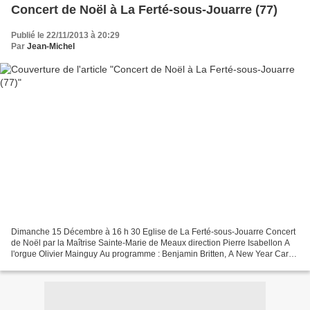
Concert de Noël à La Ferté-sous-Jouarre (77)
Publié le 22/11/2013 à 20:29
Par
Jean-Michel
Dimanche 15 Décembre à 16 h 30 Eglise de La Ferté-sous-Jouarre Concert
de Noël par la Maîtrise Sainte-Marie de Meaux direction Pierre Isabellon A
l'orgue Olivier Mainguy Au programme : Benjamin Britten, A New Year Carol
,A Hymn to the Virgin Nicolas Clérambault,...