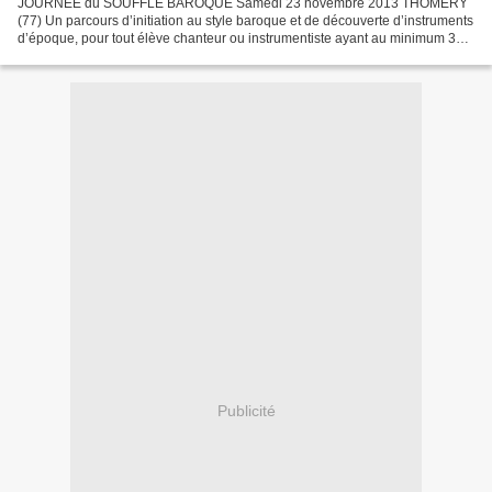
JOURNEE du SOUFFLE BAROQUE Samedi 23 novembre 2013 THOMERY
(77) Un parcours d’initiation au style baroque et de découverte d’instruments
d’époque, pour tout élève chanteur ou instrumentiste ayant au minimum 3
années de pratique : Violonistes, Pianistes...
Publicité