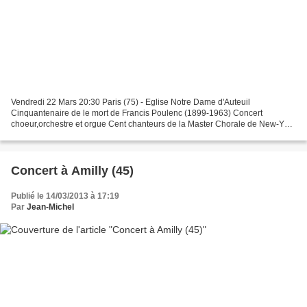
Vendredi 22 Mars 20:30 Paris (75) - Eglise Notre Dame d'Auteuil
Cinquantenaire de le mort de Francis Poulenc (1899-1963) Concert
choeur,orchestre et orgue Cent chanteurs de la Master Chorale de New-York
et Washington, dir.Théa Kano Stabat Mater, Gloria,...
Concert à Amilly (45)
Publié le 14/03/2013 à 17:19
Par
Jean-Michel