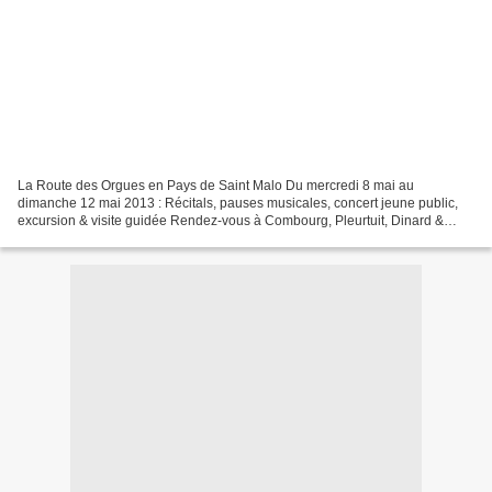
La Route des Orgues en Pays de Saint Malo Du mercredi 8 mai au
dimanche 12 mai 2013 : Récitals, pauses musicales, concert jeune public,
excursion & visite guidée Rendez-vous à Combourg, Pleurtuit, Dinard &
Saint Malo Le patrimoine des orgues s'ouvre à...