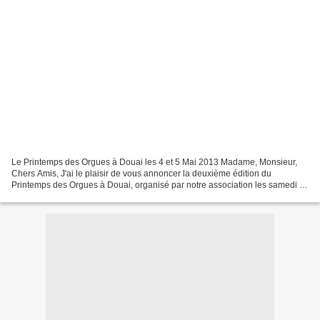
Le Printemps des Orgues à Douai les 4 et 5 Mai 2013 Madame, Monsieur,
Chers Amis, J'ai le plaisir de vous annoncer la deuxième édition du
Printemps des Orgues à Douai, organisé par notre association les samedi 4
et dimanche 5 mai 2013. Vous pouvez consulter...