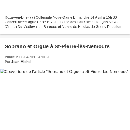
Rozay-en-Brie (77) Collégiale Notre-Dame Dimanche 14 Avril à 15h 30
Concert avec Orgue Choeur Notre-Dame des Eaux avec François Mazouër
(Orgue) Du Médiéval au Baroque et Messe de Nicolas de Grigny Direction :
Jean-Marie Patard Concert payant Association...
Soprano et Orgue à St-Pierre-lès-Nemours
Publié le 06/04/2013 à 10:20
Par
Jean-Michel