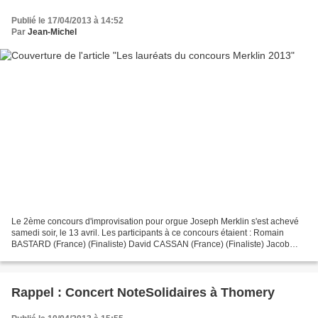
Publié le 17/04/2013 à 14:52
Par
Jean-Michel
Le 2ème concours d'improvisation pour orgue Joseph Merklin s'est achevé
samedi soir, le 13 avril. Les participants à ce concours étaient : Romain
BASTARD (France) (Finaliste) David CASSAN (France) (Finaliste) Jacob
LEKKERKERKER (Pays-Bas) (Finaliste)...
Rappel : Concert NoteSolidaires à Thomery