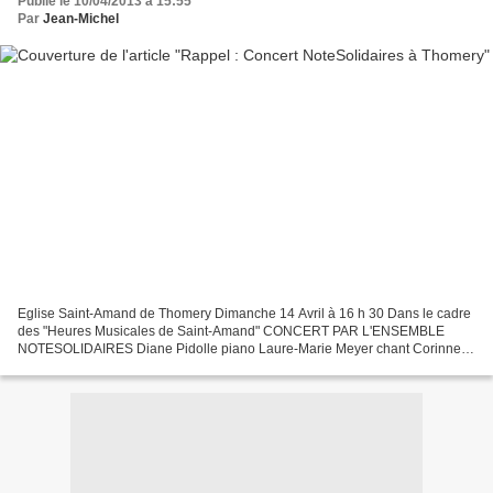
Publié le 10/04/2013 à 15:55
Par
Jean-Michel
Eglise Saint-Amand de Thomery Dimanche 14 Avril à 16 h 30 Dans le cadre
des "Heures Musicales de Saint-Amand" CONCERT PAR L'ENSEMBLE
NOTESOLIDAIRES Diane Pidolle piano Laure-Marie Meyer chant Corinne
Lefèvre flûte Jacky Borde saxophone Pascal Lécuyer...