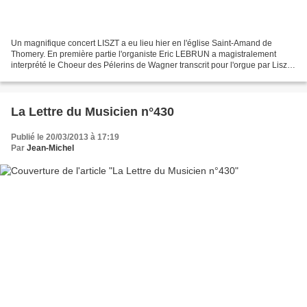
Un magnifique concert LISZT a eu lieu hier en l'église Saint-Amand de
Thomery. En première partie l'organiste Eric LEBRUN a magistralement
interprété le Choeur des Pélerins de Wagner transcrit pour l'orgue par Liszt,
puis la sublime Evocation à la Chapelle...
La Lettre du Musicien n°430
Publié le 20/03/2013 à 17:19
Par
Jean-Michel