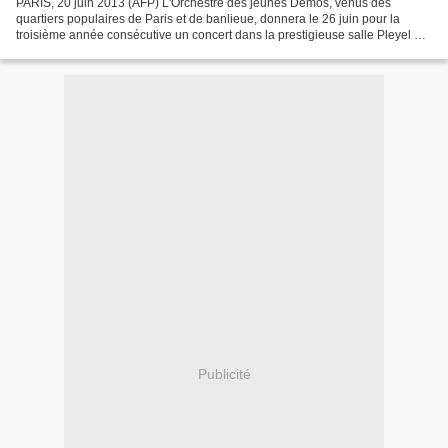
PARIS, 20 juin 2013 (AFP) L'Orchestre des jeunes Démos, venus des
quartiers populaires de Paris et de banlieue, donnera le 26 juin pour la
troisième année consécutive un concert dans la prestigieuse salle Pleyel à
Paris, annoncent les organisateurs. Démos...
Publicité