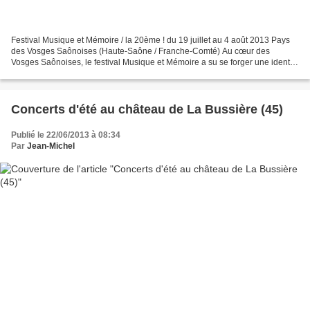
Festival Musique et Mémoire / la 20ème ! du 19 juillet au 4 août 2013 Pays
des Vosges Saônoises (Haute-Saône / Franche-Comté) Au cœur des
Vosges Saônoises, le festival Musique et Mémoire a su se forger une identité
artistique originale et sans cesse en...
Concerts d'été au château de La Bussière (45)
Publié le 22/06/2013 à 08:34
Par
Jean-Michel