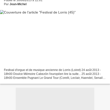
Publié le 30/06/2013 à 11:01
Par
Jean-Michel
Festival d'orgue et de musique ancienne de Lorris (Loiret) 24 août 2013 -
18h00 Doulce Mémoire Cabezón l'européen lire la suite... 25 août 2013 -
18h00 Ensemble Pugnani Le Grand Tour (Corelli, Leclair, Haendel, Senaillé,
Telemann) lire la suite... 31...