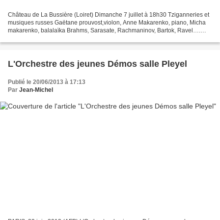
Château de La Bussière (Loiret) Dimanche 7 juillet à 18h30 Tziganneries et
musiques russes Gaëtane prouvost,violon, Anne Makarenko, piano, Micha
makarenko, balalaïka Brahms, Sarasate, Rachmaninov, Bartok, Ravel….
Samedi 17 août à 19h30 Duo guitare et...
L'Orchestre des jeunes Démos salle Pleyel
Publié le 20/06/2013 à 17:13
Par
Jean-Michel