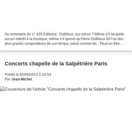
Au sommaire du n° 435 Editorial : Dutilleux, qui est-ce ? Même s’il ne porte
aucun intérêt à la musique, même s’il ignore qu’Henri Dutilleux fut l’un des
plus grands compositeurs de son temps, salué comme tel... Peut-on être
musicien et directeur de festival...
Concerts chapelle de la Salpétrière Paris
Publié le 05/05/2013 à 10:54
Par
Jean-Michel