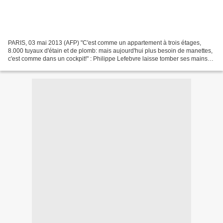
PARIS, 03 mai 2013 (AFP) "C'est comme un appartement à trois étages,
8.000 tuyaux d'étain et de plomb: mais aujourd'hui plus besoin de manettes,
c'est comme dans un cockpit!" : Philippe Lefebvre laisse tomber ses mains
sur un clavier du grand orgue de...