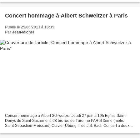
Concert hommage à Albert Schweitzer à Paris
Publié le 25/06/2013 à 18:35
Par
Jean-Michel
Concert-hommage à Albert Schweitzer Jeudi 27 juin à 19h Eglise Saint-
Denys du Saint-Sacrement, 68 bis rue de Turenne PARIS 3ème (métro
Saint-Sébastien-Froissard) Clavier-Übung III de J.S. Bach Concert à deux
orgues : Carolyn Shuster , grand orgue (Daublaine-Callinet/Cavaillé-
Coll/Gutschenritter...