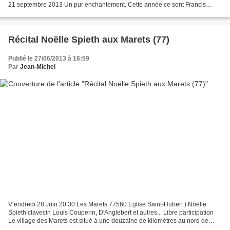
21 septembre 2013 Un pur enchantement. Cette année ce sont Francis
Huster et Steve Suissa qui vous font l'honneur...
Récital Noëlle Spieth aux Marets (77)
Publié le 27/06/2013 à 16:59
Par
Jean-Michel
V endredi 28 Juin 20:30 Les Marets 77560 Eglise Saint-Hubert ) Noëlle
Spieth clavecin Louis Couperin, D'Anglebert et autres... Libre participation
Le village des Marets est situé à une douzaine de kilomètres au nord de
Provins. Il se distingue par son...