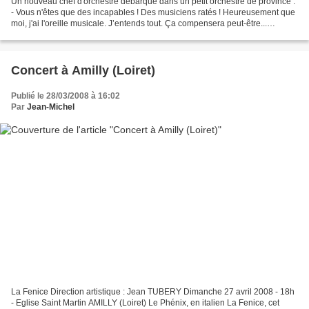
Un nouveau chef d'orchestre débarque dans un petit orchestre de province :
- Vous n'êtes que des incapables ! Des musiciens ratés ! Heureusement que
moi, j'ai l'oreille musicale. J’entends tout. Ça compensera peut-être...
Brouhaha dans les rangs et, pour...
Concert à Amilly (Loiret)
Publié le 28/03/2008 à 16:02
Par
Jean-Michel
La Fenice Direction artistique : Jean TUBERY Dimanche 27 avril 2008 - 18h
- Eglise Saint Martin AMILLY (Loiret) Le Phénix, en italien La Fenice, cet