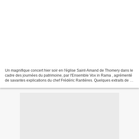
Un magnifique concert hier soir en l'église Saint-Amand de Thomery dans le
cadre des journées du patrimoine, par l'Ensemble Vox in Rama , agrémenté
de savantes explications du chef Frédéric Rantières. Quelques extraits de ce
magnifique concert : http://www.youtube.com/watch?v=ZeRLpS-
zA_4&feature=email...