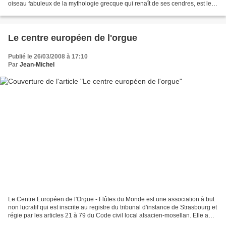
oiseau fabuleux de la mythologie grecque qui renaît de ses cendres, est le
nom emprunté depuis 18 ans...
Le centre européen de l'orgue
Publié le 26/03/2008 à 17:10
Par
Jean-Michel
Le Centre Européen de l'Orgue - Flûtes du Monde est une association à but
non lucratif qui est inscrite au registre du tribunal d'instance de Strasbourg et
régie par les articles 21 à 79 du Code civil local alsacien-mosellan. Elle a
pour objet la connaissance...