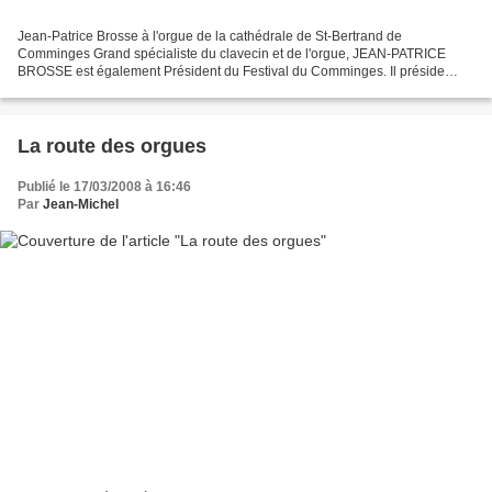
Jean-Patrice Brosse à l'orgue de la cathédrale de St-Bertrand de
Comminges Grand spécialiste du clavecin et de l'orgue, JEAN-PATRICE
BROSSE est également Président du Festival du Comminges. Il préside
également le jury du Prix d'Orgue Bach de Saint-Pierre-lès-Nemours...
La route des orgues
Publié le 17/03/2008 à 16:46
Par
Jean-Michel