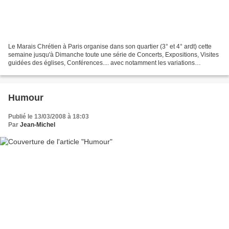
Le Marais Chrétien à Paris organise dans son quartier (3° et 4° ardt) cette
semaine jusqu'à Dimanche toute une série de Concerts, Expositions, Visites
guidées des églises, Conférences.... avec notamment les variations
Goldberg de Bach par Luc Ponet à...
Humour
Publié le 13/03/2008 à 18:03
Par
Jean-Michel