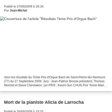
Publié le 27/09/2009 à 19:34
Par
Jean-Michel
Voici les résultats du 7ème Prix d'Orgue Bach de Saint-Pierre-lès-Nemours
(77) du 27 Septembre 2009. Jury : Jean-Patrice Brosse président, Thomas
Monnet et Slava Chevliakov. 1er PRIX : Keum-Sun CHUN Prix "Anne-Marie
BARAT" : Emmeran ROLLIN Prix du "PRESIDENT...
Mort de la pianiste Alicia de Larrocha
Publié le 26/09/2009 à 19:25