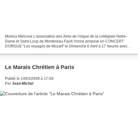
Monica Melcova L'association des Amis de l'orgue de la collégiale Notre-
Dame et Saint-Loup de Montereau-Fault-Yonne propose un CONCERT
D'ORGUE "Les voyages de Mozart" le Dimanche 6 Avril à 17 heures avec
Monica Melcova et Stéphane Fuget. Entrée libre....
Le Marais Chrétien à Paris
Publié le 14/03/2008 à 17:06
Par
Jean-Michel