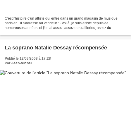
C'est l'histoire d'un altiste qui entre dans un grand magasin de musique
parisien . Il s'adresse au vendeur : - Voilà, je suis altiste depuis de
nombreuses années, et j'en ai assez, assez des railleries, assez du
répertoire, assez ! Je voudrais faire...
La soprano Natalie Dessay récompensée
Publié le 12/03/2008 à 17:28
Par
Jean-Michel