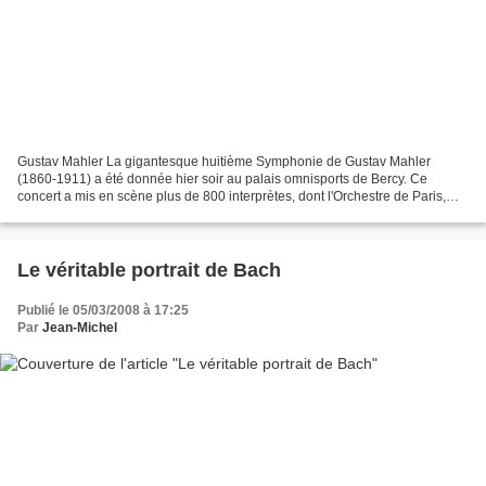
Gustav Mahler La gigantesque huitième Symphonie de Gustav Mahler
(1860-1911) a été donnée hier soir au palais omnisports de Bercy. Ce
concert a mis en scène plus de 800 interprètes, dont l'Orchestre de Paris,
sous la baguette du directeur musical de l'orchestre;...
Le véritable portrait de Bach
Publié le 05/03/2008 à 17:25
Par
Jean-Michel