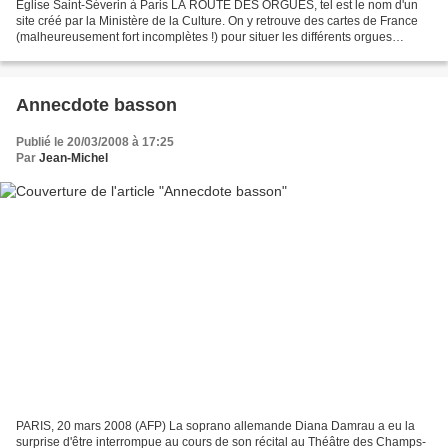
Eglise Saint-Séverin à Paris LA ROUTE DES ORGUES, tel est le nom d'un
site créé par la Ministère de la Culture. On y retrouve des cartes de France
(malheureusement fort incomplètes !) pour situer les différents orgues
classés par époque et par style esthétique....
Annecdote basson
Publié le 20/03/2008 à 17:25
Par
Jean-Michel
PARIS, 20 mars 2008 (AFP) La soprano allemande Diana Damrau a eu la
surprise d'être interrompue au cours de son récital au Théâtre des Champs-