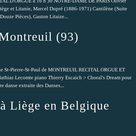
L D'ORGUE à 16 h 30 NOTRE-DAME DE PARIS Olivier
ège et Litanie, Marcel Dupré (1886-1971) Cantilène (Suite
Douze Pièces), Gaston Litaize...
Montreuil (93)
e St-Pierre-St-Paul de MONTREUIL RECITAL ORGUE ET
hias Lecomte piano Thierry Escaich > Choral's Dream pour
 danse extraite des Danses...
 à Liège en Belgique