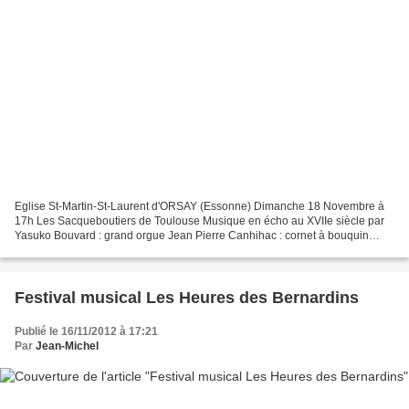
Eglise St-Martin-St-Laurent d'ORSAY (Essonne) Dimanche 18 Novembre à
17h Les Sacqueboutiers de Toulouse Musique en écho au XVIIe siècle par
Yasuko Bouvard : grand orgue Jean Pierre Canhihac : cornet à bouquin
Daniel Lassalle : sacqueboute Oeuvres de Gabrieli,...
Festival musical Les Heures des Bernardins
Publié le 16/11/2012 à 17:21
Par
Jean-Michel