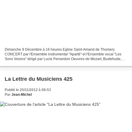
Dimanche 9 Décembre à 16 heures Eglise Saint-Amand de Thomery
CONCERT par l'Ensemble instrumental "Aparté" et l'Ensemble vocal "Les
Sons Voisins" dirigé par Lucie Ferrandon Oeuvres de Mozart, Buxtehude,
Mendelssohn. L'ensemble Aparté est composé de flûte,...
La Lettre du Musiciens 425
Publié le 25/11/2012 à 08:53
Par
Jean-Michel