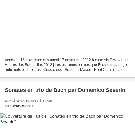
Vendredi 16 novembre et samedi 17 novembre 2012 8 concerts Festival Les
Heures des Bernardins 2012 | Les psaumes en musique Écoute et partage
entre juifs et chrétiens | Criss-cross - Benedict Mason | Noël Croate | Talents
et solidarité | Journée - Rencontre...
Sonates en trio de Bach par Domenico Severin
Publié le 14/11/2012 à 15:40
Par
Jean-Michel