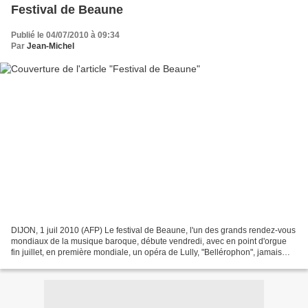
Festival de Beaune
Publié le 04/07/2010 à 09:34
Par
Jean-Michel
DIJON, 1 juil 2010 (AFP) Le festival de Beaune, l'un des grands rendez-vous
mondiaux de la musique baroque, débute vendredi, avec en point d'orgue
fin juillet, en première mondiale, un opéra de Lully, "Bellérophon", jamais
rejoué depuis Louis XIV. "Cette...