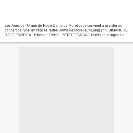
Les Amis de l'Orgue de Notre Dame de Moret vous convient à assister au
concert de Noël en l'église Notre-Dame de Moret-sur-Loing (77) DIMANCHE
9 DECEMBRE à 16 heures Récital PIERRE FARAGO Noëls pour orgue Les
Amis de L'Orgue Notre Dame de Moret Le Conseil...