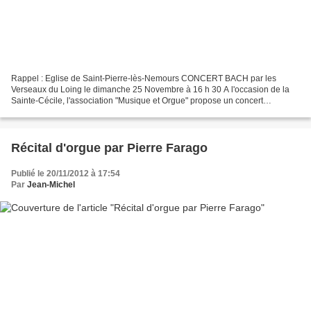
Rappel : Eglise de Saint-Pierre-lès-Nemours CONCERT BACH par les
Verseaux du Loing le dimanche 25 Novembre à 16 h 30 A l'occasion de la
Sainte-Cécile, l'association "Musique et Orgue" propose un concert
entièrement consacré à Jean-Sébastien Bach le dimanche...
Récital d'orgue par Pierre Farago
Publié le 20/11/2012 à 17:54
Par
Jean-Michel