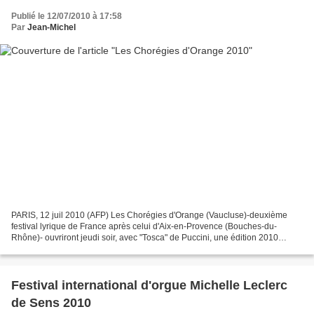
Publié le 12/07/2010 à 17:58
Par
Jean-Michel
PARIS, 12 juil 2010 (AFP) Les Chorégies d'Orange (Vaucluse)-deuxième
festival lyrique de France après celui d'Aix-en-Provence (Bouches-du-
Rhône)- ouvriront jeudi soir, avec "Tosca" de Puccini, une édition 2010
affichant une certaine prise de risque autour...
Festival international d'orgue Michelle Leclerc
de Sens 2010