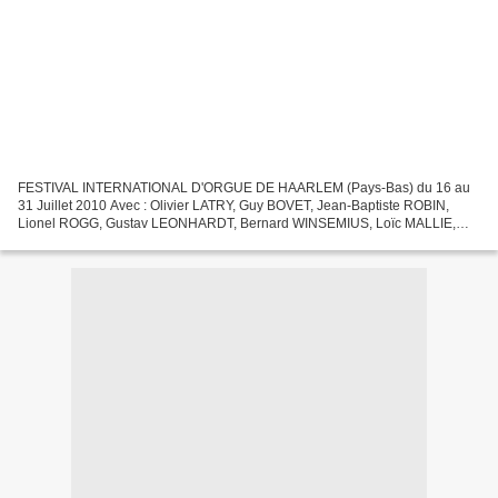
FESTIVAL INTERNATIONAL D'ORGUE DE HAARLEM (Pays-Bas) du 16 au
31 Juillet 2010 Avec : Olivier LATRY, Guy BOVET, Jean-Baptiste ROBIN,
Lionel ROGG, Gustav LEONHARDT, Bernard WINSEMIUS, Loïc MALLIE,
Michael RADULESCU, René VERWER, Ben VAN OOSTEN ...
Renseignements...