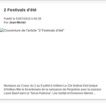
2 Festivals d'été
Publié le 03/07/2010 à 09:38
Par
Jean-Michel
Musiques au Coeur, du 2 au 9 juillet à Antibes Le 22e festival d'art lyrique
d'Antibes fête le tricentenaire de la naissance de Pergolèse avec la soprano
Laure Baert dans la "Serva Padrona". Léa Sarfati et Domenico Menini
ouvrent le festival dans "La...