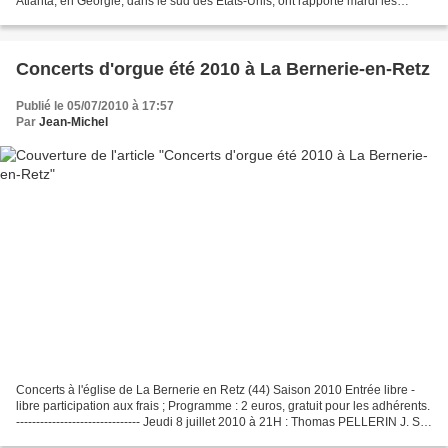
Atlanta, en Georgie, dans le sud des Etats-Unis, ont rapporté mardi les
médias italiens. "Décès de Siepi,...
Concerts d'orgue été 2010 à La Bernerie-en-Retz
Publié le 05/07/2010 à 17:57
Par
Jean-Michel
Concerts à l'église de La Bernerie en Retz (44) Saison 2010 Entrée libre -
libre participation aux frais ; Programme : 2 euros, gratuit pour les adhérents.
------------------------------- Jeudi 8 juillet 2010 à 21H : Thomas PELLERIN J. S.
BACH, VIVALDI,...