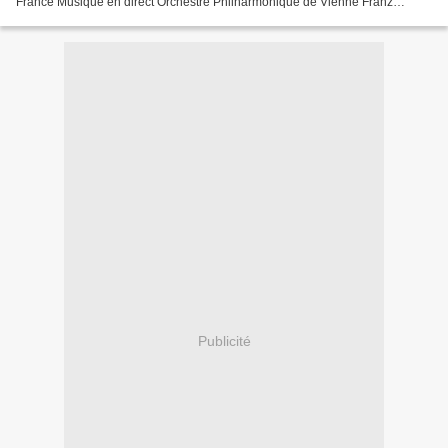
France Musique en direct Orchestre Philharmonique de Vienne Franz
Welser-Möst, direction Le Concert du Nouvel an...
Publicité