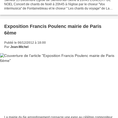
NOEL Concert de chants de Noël à 20h45 à l'église par le choeur "Vox
intermusica" de Fontainebleau et le choeur " Les chants du voyage" de La
Chapelle Gauthier. Direction : Sergio Morales....
Exposition Francis Poulenc mairie de Paris
6ème
Publié le 06/12/2012 à 18:00
Par
Jean-Michel
La mairie du 6e arrondissement consacre une expo au célèbre compositeur