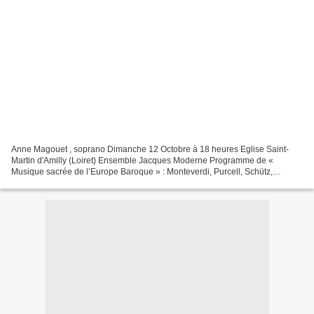
Anne Magouet , soprano Dimanche 12 Octobre à 18 heures Eglise Saint-
Martin d'Amilly (Loiret) Ensemble Jacques Moderne Programme de «
Musique sacrée de l’Europe Baroque » : Monteverdi, Purcell, Schütz,
Couperin, Charpentier. Renseignements : Espace Jean...