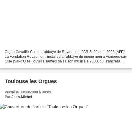
Orgue Cavaillé-Coll de l'abbaye de Royaumont PARIS, 29 août 2008 (AFP)
La Fondation Royaumont, installée à l'abbaye du même nom à Asnières-sur-
Oise (Val-d'Oise), ouvrira samedi sa saison musicale 2008, qui s'ancrera
jusqu'au 30 octobre dans l'histoire...
Toulouse les Orgues
Publié le 30/08/2008 à 08:09
Par
Jean-Michel