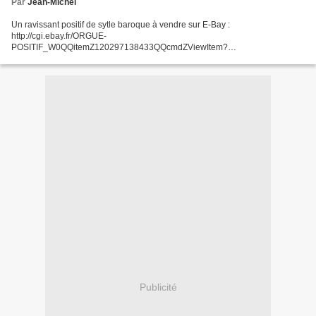
Par
Jean-Michel
Un ravissant positif de sytle baroque à vendre sur E-Bay :
http://cgi.ebay.fr/ORGUE-
POSITIF_W0QQitemZ120297138433QQcmdZViewItem?
hash=item120297138433&_trkparms=72%3A72|39%3A1|66%3A2|65%3A1
2|240%3A1318&_trksid=p3286.c0.m14
Publicité