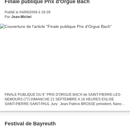
Finale publique Prix d'Orgue Bach
Publié le 04/09/2008 à 18:39
Par
Jean-Michel
FINALE PUBLIQUE DU 6° PRIX D'ORGUE BACH de SAINT-PIERRE-LES-
NEMOURS (77) DIMANCHE 21 SEPTEMBRE A 16 HEURES EGLISE
SAINT-PIERRE-SAINT-PAUL Jury : Jean-Patrice BROSSE président, Nanon
BERTRAND et Pierre MEA. 5 Prix seront décernés dont le "Prix du Public"...
Festival de Bayreuth