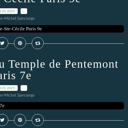
1.01.2025
…
an-Michel Saincierge
u Temple de Pentemont
aris 7e
0.01.2025
…
an-Michel Saincierge