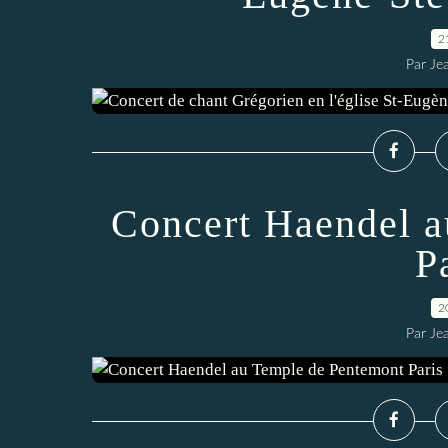
2
Par Je
Concert Haendel a
P
2
Par Je