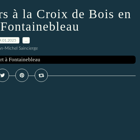
rs à la Croix de Bois en
 Fontainebleau
9.01.2025
…
an-Michel Saincierge