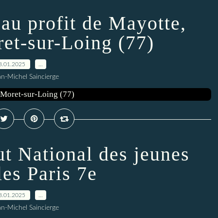
 au profit de Mayotte,
ret-sur-Loing (77)
8.01.2025
…
an-Michel Saincierge
tut National des jeunes
es Paris 7e
8.01.2025
…
an-Michel Saincierge