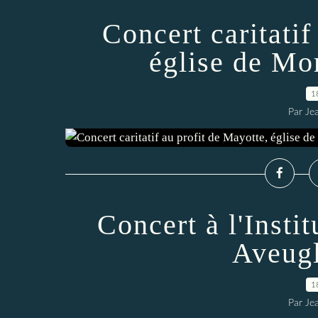
Concert caritatif
église de Mo
1
Par Je
Concert à l'Insti
Aveugl
1
Par Je