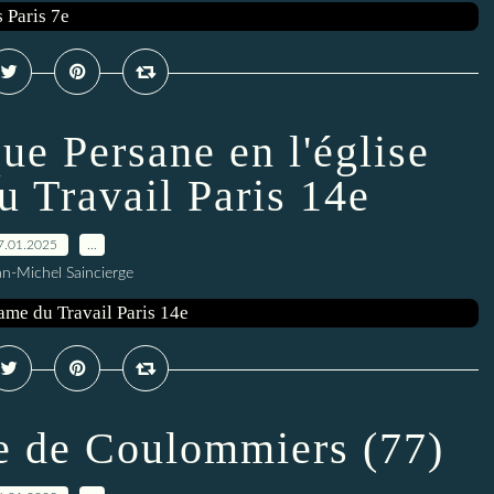
ue Persane en l'église
 Travail Paris 14e
7.01.2025
…
an-Michel Saincierge
se de Coulommiers (77)