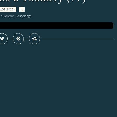
1.01.2025
…
an-Michel Saincierge