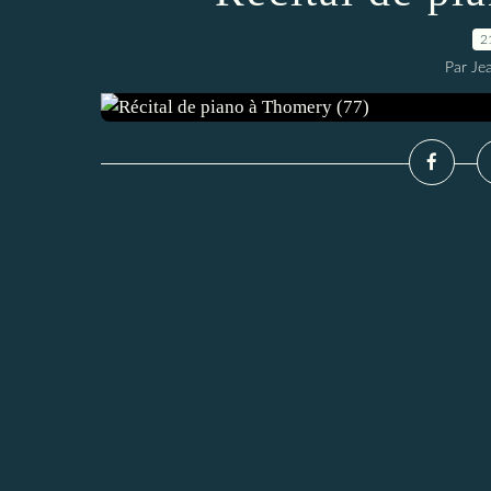
2
Par Je