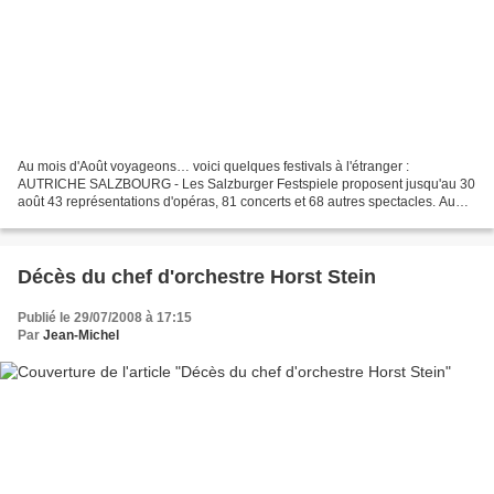
Au mois d'Août voyageons… voici quelques festivals à l'étranger :
AUTRICHE SALZBOURG - Les Salzburger Festspiele proposent jusqu'au 30
août 43 représentations d'opéras, 81 concerts et 68 autres spectacles. Au
programme: une dizaine de premières et notamment...
Décès du chef d'orchestre Horst Stein
Publié le 29/07/2008 à 17:15
Par
Jean-Michel