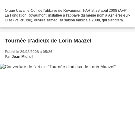
Orgue Cavaillé-Coll de l'abbaye de Royaumont PARIS, 29 août 2008 (AFP)
La Fondation Royaumont, installée à l'abbaye du même nom à Asnières-sur-
Oise (Val-d'Oise), ouvrira samedi sa saison musicale 2008, qui s'ancrera
jusqu'au 30 octobre dans l'histoire...
Tournée d'adieux de Lorin Maazel
Publié le 29/08/2008 à 05:26
Par
Jean-Michel