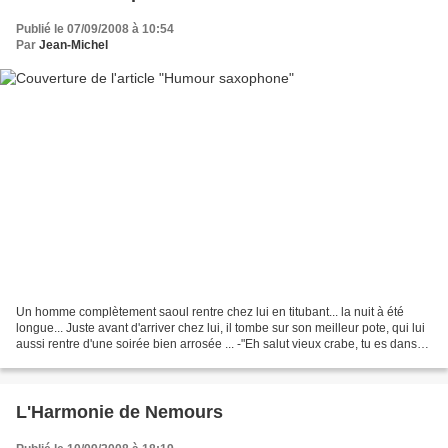
Publié le 07/09/2008 à 10:54
Par
Jean-Michel
Un homme complètement saoul rentre chez lui en titubant... la nuit à été
longue... Juste avant d'arriver chez lui, il tombe sur son meilleur pote, qui lui
aussi rentre d'une soirée bien arrosée ... -"Eh salut vieux crabe, tu es dans
un sacré état!!" -"Arrête.....
L'Harmonie de Nemours