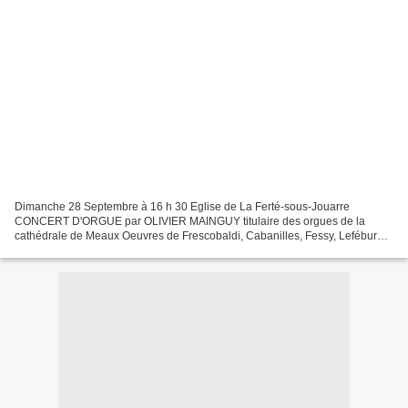
Dimanche 28 Septembre à 16 h 30 Eglise de La Ferté-sous-Jouarre
CONCERT D'ORGUE par OLIVIER MAINGUY titulaire des orgues de la
cathédrale de Meaux Oeuvres de Frescobaldi, Cabanilles, Fessy, Lefébure-
Wely, Cochereau Entrée libre L'orgue Fossaert de La...