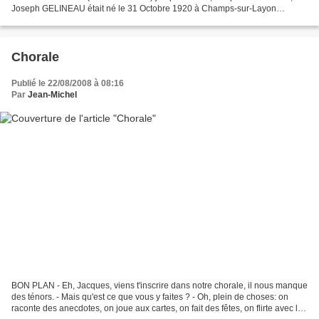
Joseph GELINEAU était né le 31 Octobre 1920 à Champs-sur-Layon
(Maine-et-Loire) et était entré dans la Compagnie...
Chorale
Publié le 22/08/2008 à 08:16
Par
Jean-Michel
BON PLAN - Eh, Jacques, viens t'inscrire dans notre chorale, il nous manque
des ténors. - Mais qu'est ce que vous y faites ? - Oh, plein de choses: on
raconte des anecdotes, on joue aux cartes, on fait des fêtes, on flirte avec les