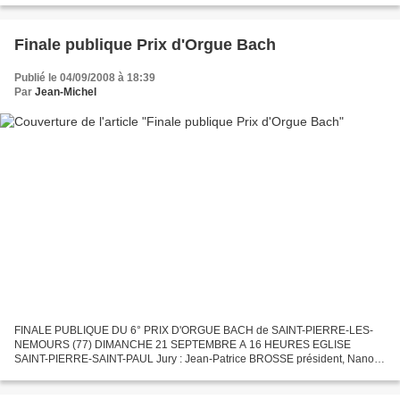
Finale publique Prix d'Orgue Bach
Publié le 04/09/2008 à 18:39
Par
Jean-Michel
FINALE PUBLIQUE DU 6° PRIX D'ORGUE BACH de SAINT-PIERRE-LES-
NEMOURS (77) DIMANCHE 21 SEPTEMBRE A 16 HEURES EGLISE
SAINT-PIERRE-SAINT-PAUL Jury : Jean-Patrice BROSSE président, Nanon
BERTRAND et Pierre MEA. 5 Prix seront décernés dont le "Prix du Public"...