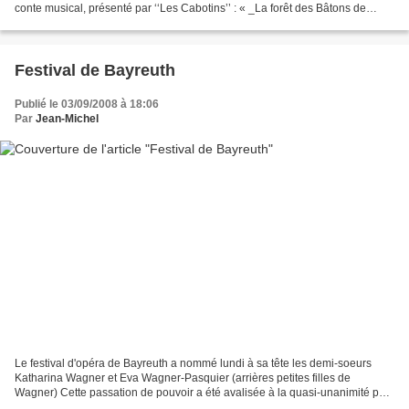
conte musical, présenté par ‘‘Les Cabotins’’ : « _La forêt des Bâtons de
Craie_ » Venez découvrir un endroit imaginaire,...
Festival de Bayreuth
Publié le 03/09/2008 à 18:06
Par
Jean-Michel
Le festival d'opéra de Bayreuth a nommé lundi à sa tête les demi-soeurs
Katharina Wagner et Eva Wagner-Pasquier (arrières petites filles de
Wagner) Cette passation de pouvoir a été avalisée à la quasi-unanimité par
le conseil d'administration du festival...