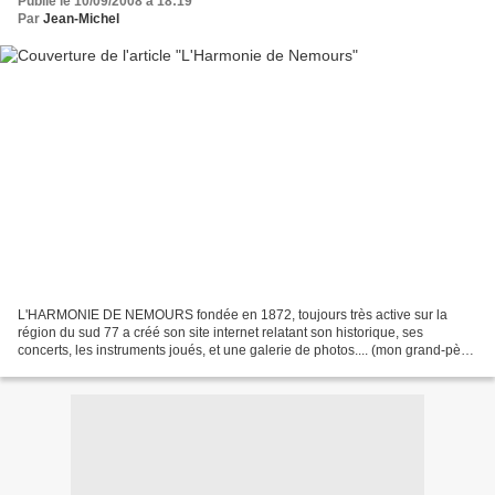
Publié le 10/09/2008 à 18:19
Par
Jean-Michel
L'HARMONIE DE NEMOURS fondée en 1872, toujours très active sur la
région du sud 77 a créé son site internet relatant son historique, ses
concerts, les instruments joués, et une galerie de photos.... (mon grand-père
fit partie de cet Ensemble jusqu'à son...