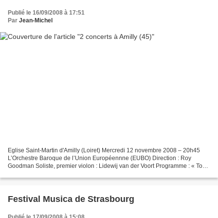
Publié le 16/09/2008 à 17:51
Par
Jean-Michel
Eglise Saint-Martin d'Amilly (Loiret) Mercredi 12 novembre 2008 – 20h45
L’Orchestre Baroque de l’Union Européennne (EUBO) Direction : Roy
Goodman Soliste, premier violon : Lidewij van der Voort Programme : « Tour
de France » Œuvres de Rameau, Leclair,...
Festival Musica de Strasbourg
Publié le 17/09/2008 à 15:08