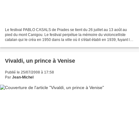
Le festival PABLO CASALS de Prades se tient du 26 juillet au 13 août au
pied du mont Canigou. Le festival perpétue la mémoire du violoncelliste
catalan qui le créa en 1950 dans la ville où il s'était établi en 1939, fuyant la
dictature du général Franco....
Vivaldi, un prince à Venise
Publié le 25/07/2008 à 17:58
Par
Jean-Michel