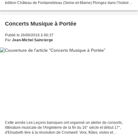
édition Château de Fontainebleau (Seine-et-Marne) Plongez dans l’histoire
de l’un des plus beaux châteaux du monde, le château...
Concerts Musique à Portée
Publié le 26/06/2016 à 06:37
Par
Jean-Michel Saincierge
Cette année Les Leçons baroques ont organisé un atelier de consorts,
littérature musicale de l'Angleterre de la fin du 16° siècle et début 17°,
d'Elisabeth Ière à la révolution de Cromwell. Voix, flûtes, violes et
violoncelles vous feront découvrir des...