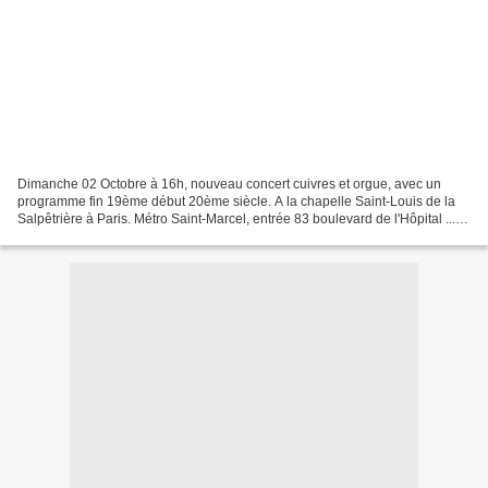
Dimanche 02 Octobre à 16h, nouveau concert cuivres et orgue, avec un
programme fin 19ème début 20ème siècle. A la chapelle Saint-Louis de la
Salpêtrière à Paris. Métro Saint-Marcel, entrée 83 boulevard de l'Hôpital ...
puis il faut rejoindre la cour de...