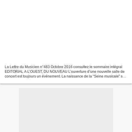
La Lettre du Musicien n°483 Octobre 2016 consultez le sommaire intégral
EDITORIAL A L’OUEST, DU NOUVEAU L’ouverture d’une nouvelle salle de
concert est toujours un événement. La naissance de la “Seine musicale” sur
l’île Seguin, entre Paris et Boulogne-...