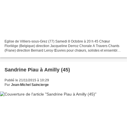
Eglise de Villiers-sous-Grez (77) Samedi 8 Octobre à 20 h 45 Chœur
Florilège (Belgique) direction Jacqueline Derroz Chorale A Travers Chants
(Frane) direction Bernard Leroy Œuvres pour chœurs, solistes et ensemble
instrumental. Vivaldi, Mendelssohn, Haydn.......
Sandrine Piau à Amilly (45)
Publié le 21/11/2015 à 10:29
Par
Jean-Michel Saincierge