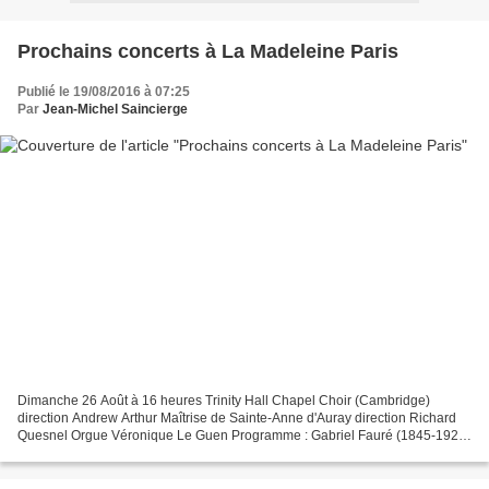
Prochains concerts à La Madeleine Paris
Publié le 19/08/2016 à 07:25
Par
Jean-Michel Saincierge
Dimanche 26 Août à 16 heures Trinity Hall Chapel Choir (Cambridge)
direction Andrew Arthur Maîtrise de Sainte-Anne d'Auray direction Richard
Quesnel Orgue Véronique Le Guen Programme : Gabriel Fauré (1845-1924)
Requiem Concert organisé par la paroisse...