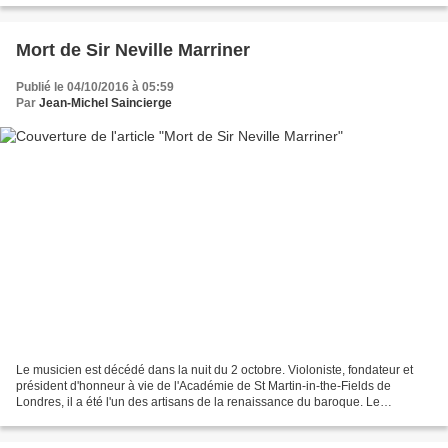
Mort de Sir Neville Marriner
Publié le 04/10/2016 à 05:59
Par
Jean-Michel Saincierge
Le musicien est décédé dans la nuit du 2 octobre. Violoniste, fondateur et
président d'honneur à vie de l'Académie de St Martin-in-the-Fields de
Londres, il a été l'un des artisans de la renaissance du baroque. Le
violoniste et chef d'orchestre britannique...