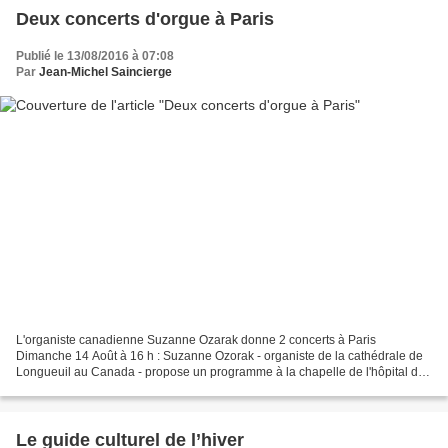
Deux concerts d'orgue à Paris
Publié le 13/08/2016 à 07:08
Par
Jean-Michel Saincierge
L'organiste canadienne Suzanne Ozarak donne 2 concerts à Paris
Dimanche 14 Août à 16 h : Suzanne Ozorak - organiste de la cathédrale de
Longueuil au Canada - propose un programme à la chapelle de l'hôpital de
la Salpêtrière, avec des œuvres de Bach, Marchand...
Le guide culturel de l’hiver