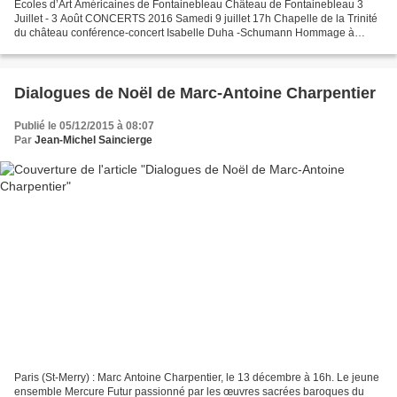
Ecoles d’Art Américaines de Fontainebleau Château de Fontainebleau 3
Juillet - 3 Août CONCERTS 2016 Samedi 9 juillet 17h Chapelle de la Trinité
du château conférence-concert Isabelle Duha -Schumann Hommage à
Henri Dutilleux violon les étudiants soprano...
Dialogues de Noël de Marc-Antoine Charpentier
Publié le 05/12/2015 à 08:07
Par
Jean-Michel Saincierge
Paris (St-Merry) : Marc Antoine Charpentier, le 13 décembre à 16h. Le jeune
ensemble Mercure Futur passionné par les œuvres sacrées baroques du