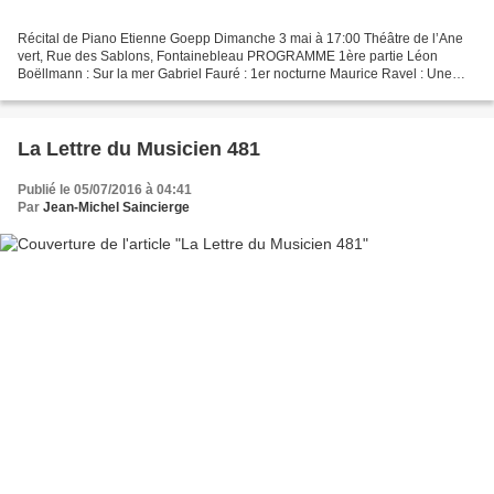
Récital de Piano Etienne Goepp Dimanche 3 mai à 17:00 Théâtre de l’Ane
vert, Rue des Sablons, Fontainebleau PROGRAMME 1ère partie Léon
Boëllmann : Sur la mer Gabriel Fauré : 1er nocturne Maurice Ravel : Une
Barque sur l’océan Florian Bollot : Lampe d’ombre,...
La Lettre du Musicien 481
Publié le 05/07/2016 à 04:41
Par
Jean-Michel Saincierge