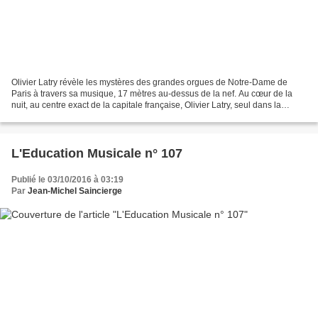
Olivier Latry révèle les mystères des grandes orgues de Notre-Dame de
Paris à travers sa musique, 17 mètres au-dessus de la nef. Au cœur de la
nuit, au centre exact de la capitale française, Olivier Latry, seul dans la
cathédrale, joue courbé sur ses...
L'Education Musicale n° 107
Publié le 03/10/2016 à 03:19
Par
Jean-Michel Saincierge