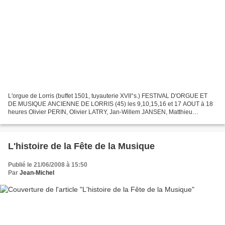
L'orgue de Lorris (buffet 1501, tuyauterie XVII°s.) FESTIVAL D'ORGUE ET
DE MUSIQUE ANCIENNE DE LORRIS (45) les 9,10,15,16 et 17 AOUT à 18
heures Olivier PERIN, Olivier LATRY, Jan-Willem JANSEN, Matthieu
FERRANDEZ, Davitt MORONEY, Ensemble vocal Gilles...
L'histoire de la Fête de la Musique
Publié le 21/06/2008 à 15:50
Par
Jean-Michel