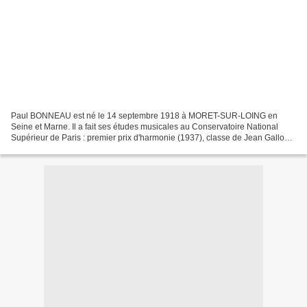
Paul BONNEAU est né le 14 septembre 1918 à MORET-SUR-LOING en
Seine et Marne. Il a fait ses études musicales au Conservatoire National
Supérieur de Paris : premier prix d'harmonie (1937), classe de Jean Gallon ;
premier prix de fugue (1942), classe de...