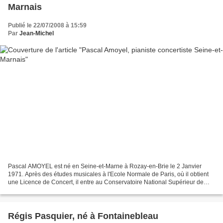
Marnais
Publié le 22/07/2008 à 15:59
Par
Jean-Michel
Pascal AMOYEL est né en Seine-et-Marne à Rozay-en-Brie le 2 Janvier
1971. Après des études musicales à l'Ecole Normale de Paris, où il obtient
une Licence de Concert, il entre au Conservatoire National Supérieur de
Musique de Paris d'où il sort en 1992...
Régis Pasquier, né à Fontainebleau