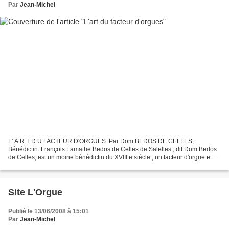
Par
Jean-Michel
L' A R T D U FACTEUR D'ORGUES. Par Dom BEDOS DE CELLES,
Bénédictin. François Lamathe Bedos de Celles de Salelles , dit Dom Bedos
de Celles, est un moine bénédictin du XVIII e siècle , un facteur d'orgue et
probablement aussi un organiste ayant tenu plusieurs...
Site L'Orgue
Publié le 13/06/2008 à 15:01
Par
Jean-Michel