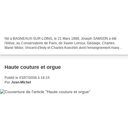
Né à BAGNEAUX-SUR-LOING, le 21 Mars 1888, Joseph SAMSON a été
l'élève, au Conservatoire de Paris, de Xavier Leroux, Gédalge, Charles-
Marie Widor, Vincent d'Indy et Charles Koechlin dont l'enseignement marqua
particulièrement le futur chef de Chœur. En...
Haute couture et orgue
Publié le 03/07/2008 à 18:15
Par
Jean-Michel