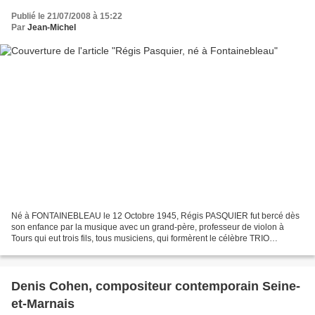
Publié le 21/07/2008 à 15:22
Par
Jean-Michel
Né à FONTAINEBLEAU le 12 Octobre 1945, Régis PASQUIER fut bercé dès
son enfance par la musique avec un grand-père, professeur de violon à
Tours qui eut trois fils, tous musiciens, qui formèrent le célèbre TRIO
PASQUIER. L’ainé des fils, Pierre, l’altiste...
Denis Cohen, compositeur contemporain Seine-
et-Marnais