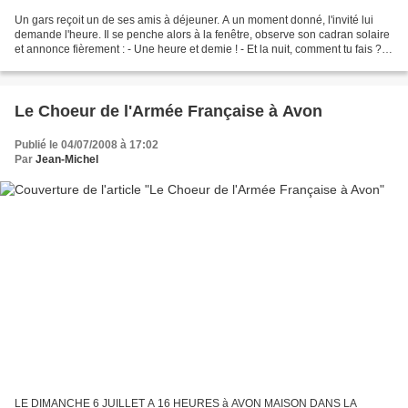
Un gars reçoit un de ses amis à déjeuner. A un moment donné, l'invité lui
demande l'heure. Il se penche alors à la fenêtre, observe son cadran solaire
et annonce fièrement : - Une heure et demie ! - Et la nuit, comment tu fais ? -
Ah, la nuit ? J'ai mon...
Le Choeur de l'Armée Française à Avon
Publié le 04/07/2008 à 17:02
Par
Jean-Michel
LE DIMANCHE 6 JUILLET A 16 HEURES à AVON MAISON DANS LA