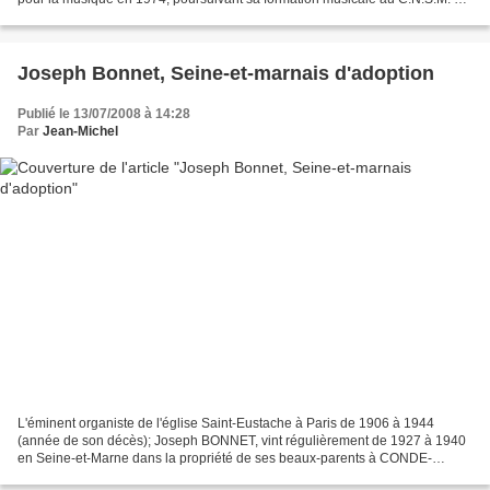
Paris (Prix de composition...
Joseph Bonnet, Seine-et-marnais d'adoption
Publié le 13/07/2008 à 14:28
Par
Jean-Michel
L'éminent organiste de l'église Saint-Eustache à Paris de 1906 à 1944
(année de son décès); Joseph BONNET, vint régulièrement de 1927 à 1940
en Seine-et-Marne dans la propriété de ses beaux-parents à CONDE-
SAINTE-LIBIAIRE, près d'Esbly, dans laquelle...