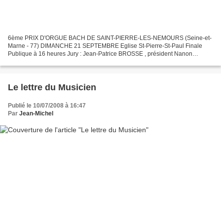
6ème PRIX D'ORGUE BACH DE SAINT-PIERRE-LES-NEMOURS (Seine-et-
Marne - 77) DIMANCHE 21 SEPTEMBRE Eglise St-Pierre-St-Paul Finale
Publique à 16 heures Jury : Jean-Patrice BROSSE , président Nanon
BERTAND Pierre MEA La date limite des inscriptions est prolongée...
Le lettre du Musicien
Publié le 10/07/2008 à 16:47
Par
Jean-Michel