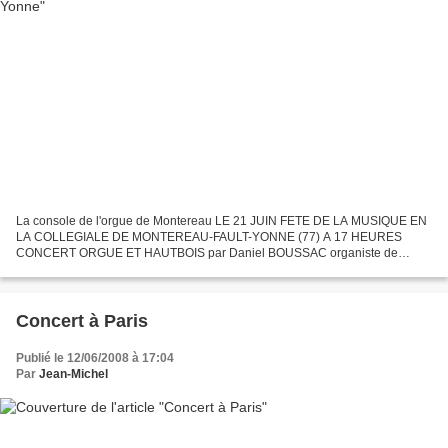
La console de l'orgue de Montereau LE 21 JUIN FETE DE LA MUSIQUE EN
LA COLLEGIALE DE MONTEREAU-FAULT-YONNE (77) A 17 HEURES
CONCERT ORGUE ET HAUTBOIS par Daniel BOUSSAC organiste de
l'église de St-Germain en Laye, ancien professeur à l'Ecole César Franck,...
Concert à Paris
Publié le 12/06/2008 à 17:04
Par
Jean-Michel