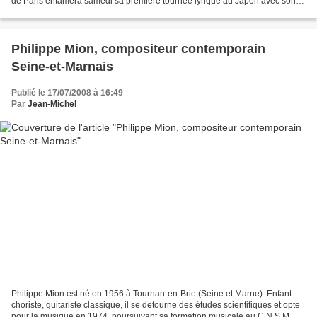
de Paris entamera samedi sa première tournée lyrique au Japon avec son
orchestre et ses choeurs, un déplacement d'une...
Philippe Mion, compositeur contemporain
Seine-et-Marnais
Publié le 17/07/2008 à 16:49
Par
Jean-Michel
Philippe Mion est né en 1956 à Tournan-en-Brie (Seine et Marne). Enfant
choriste, guitariste classique, il se detourne des études scientifiques et opte
pour la musique en 1974, poursuivant sa formation musicale au C.N.S.M. de