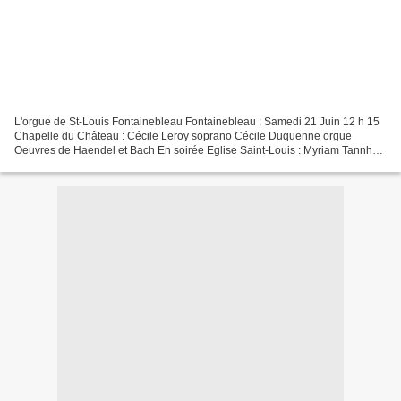
L'orgue de St-Louis Fontainebleau Fontainebleau : Samedi 21 Juin 12 h 15
Chapelle du Château : Cécile Leroy soprano Cécile Duquenne orgue
Oeuvres de Haendel et Bach En soirée Eglise Saint-Louis : Myriam Tannhof
organiste titulaire Valérie Aujard-Catot...