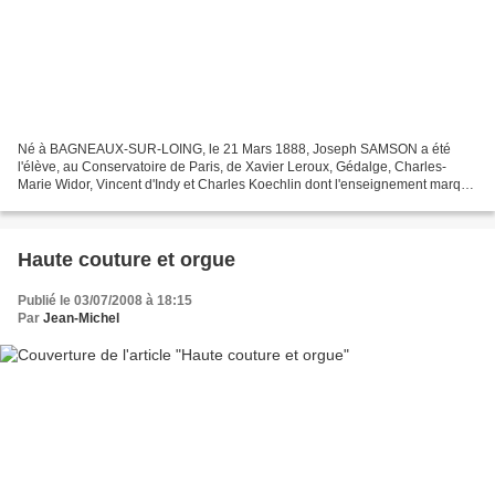
Né à BAGNEAUX-SUR-LOING, le 21 Mars 1888, Joseph SAMSON a été
l'élève, au Conservatoire de Paris, de Xavier Leroux, Gédalge, Charles-
Marie Widor, Vincent d'Indy et Charles Koechlin dont l'enseignement marqua
particulièrement le futur chef de Chœur. En...
Haute couture et orgue
Publié le 03/07/2008 à 18:15
Par
Jean-Michel