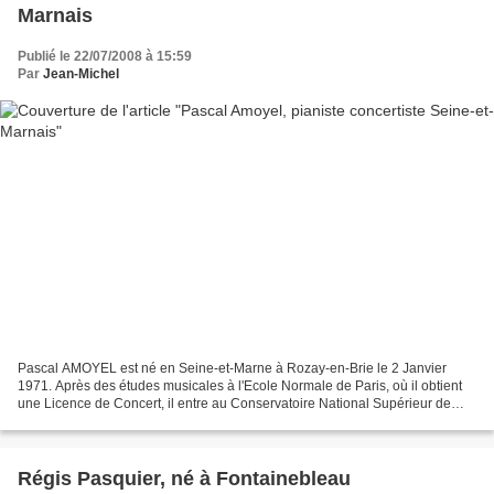
Marnais
Publié le 22/07/2008 à 15:59
Par
Jean-Michel
Pascal AMOYEL est né en Seine-et-Marne à Rozay-en-Brie le 2 Janvier
1971. Après des études musicales à l'Ecole Normale de Paris, où il obtient
une Licence de Concert, il entre au Conservatoire National Supérieur de
Musique de Paris d'où il sort en 1992...
Régis Pasquier, né à Fontainebleau