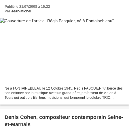
Publié le 21/07/2008 à 15:22
Par
Jean-Michel
Né à FONTAINEBLEAU le 12 Octobre 1945, Régis PASQUIER fut bercé dès
son enfance par la musique avec un grand-père, professeur de violon à
Tours qui eut trois fils, tous musiciens, qui formèrent le célèbre TRIO
PASQUIER. L’ainé des fils, Pierre, l’altiste...
Denis Cohen, compositeur contemporain Seine-
et-Marnais