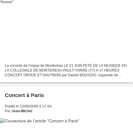
La console de l'orgue de Montereau LE 21 JUIN FETE DE LA MUSIQUE EN
LA COLLEGIALE DE MONTEREAU-FAULT-YONNE (77) A 17 HEURES
CONCERT ORGUE ET HAUTBOIS par Daniel BOUSSAC organiste de
l'église de St-Germain en Laye, ancien professeur à l'Ecole César Franck,...
Concert à Paris
Publié le 12/06/2008 à 17:04
Par
Jean-Michel