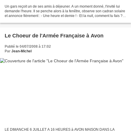
Un gars reçoit un de ses amis à déjeuner. A un moment donné, l'invité lui
demande l'heure. Il se penche alors à la fenêtre, observe son cadran solaire
et annonce fièrement : - Une heure et demie ! - Et la nuit, comment tu fais ? -
Ah, la nuit ? J'ai mon...
Le Choeur de l'Armée Française à Avon
Publié le 04/07/2008 à 17:02
Par
Jean-Michel
LE DIMANCHE 6 JUILLET A 16 HEURES à AVON MAISON DANS LA