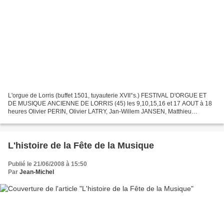
L'orgue de Lorris (buffet 1501, tuyauterie XVII°s.) FESTIVAL D'ORGUE ET
DE MUSIQUE ANCIENNE DE LORRIS (45) les 9,10,15,16 et 17 AOUT à 18
heures Olivier PERIN, Olivier LATRY, Jan-Willem JANSEN, Matthieu
FERRANDEZ, Davitt MORONEY, Ensemble vocal Gilles...
L'histoire de la Fête de la Musique
Publié le 21/06/2008 à 15:50
Par
Jean-Michel