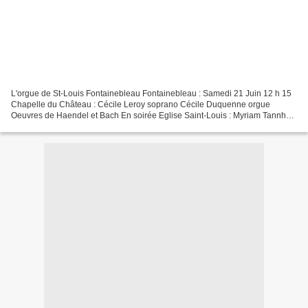
L'orgue de St-Louis Fontainebleau Fontainebleau : Samedi 21 Juin 12 h 15
Chapelle du Château : Cécile Leroy soprano Cécile Duquenne orgue
Oeuvres de Haendel et Bach En soirée Eglise Saint-Louis : Myriam Tannhof
organiste titulaire Valérie Aujard-Catot...