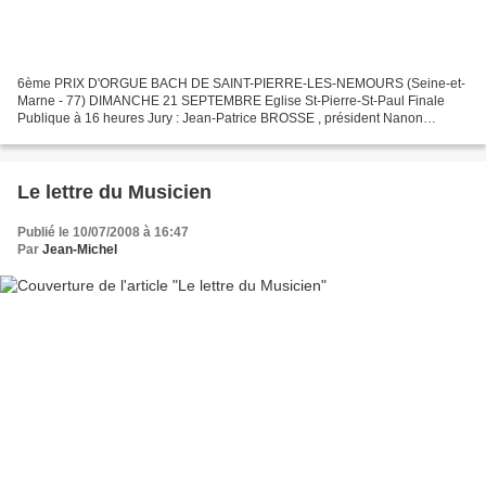
6ème PRIX D'ORGUE BACH DE SAINT-PIERRE-LES-NEMOURS (Seine-et-
Marne - 77) DIMANCHE 21 SEPTEMBRE Eglise St-Pierre-St-Paul Finale
Publique à 16 heures Jury : Jean-Patrice BROSSE , président Nanon
BERTAND Pierre MEA La date limite des inscriptions est prolongée...
Le lettre du Musicien
Publié le 10/07/2008 à 16:47
Par
Jean-Michel