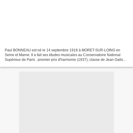
Paul BONNEAU est né le 14 septembre 1918 à MORET-SUR-LOING en
Seine et Marne. Il a fait ses études musicales au Conservatoire National
Supérieur de Paris : premier prix d'harmonie (1937), classe de Jean Gallon ;
premier prix de fugue (1942), classe de...