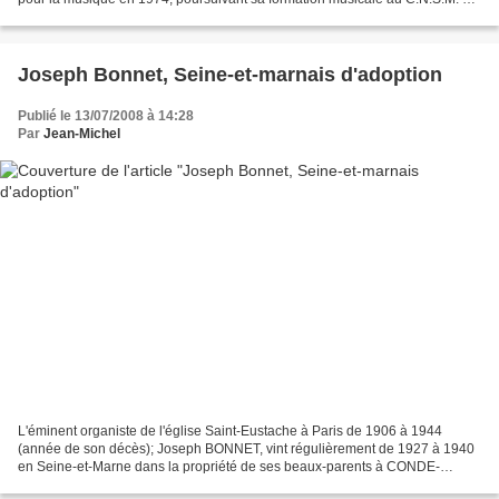
Paris (Prix de composition...
Joseph Bonnet, Seine-et-marnais d'adoption
Publié le 13/07/2008 à 14:28
Par
Jean-Michel
L'éminent organiste de l'église Saint-Eustache à Paris de 1906 à 1944
(année de son décès); Joseph BONNET, vint régulièrement de 1927 à 1940
en Seine-et-Marne dans la propriété de ses beaux-parents à CONDE-
SAINTE-LIBIAIRE, près d'Esbly, dans laquelle...