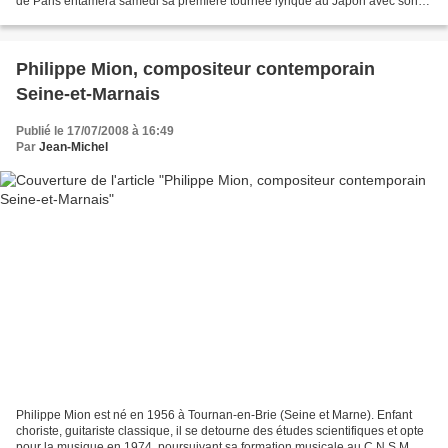
de Paris entamera samedi sa première tournée lyrique au Japon avec son
orchestre et ses choeurs, un déplacement d'une...
Philippe Mion, compositeur contemporain
Seine-et-Marnais
Publié le 17/07/2008 à 16:49
Par
Jean-Michel
Philippe Mion est né en 1956 à Tournan-en-Brie (Seine et Marne). Enfant
choriste, guitariste classique, il se detourne des études scientifiques et opte
pour la musique en 1974, poursuivant sa formation musicale au C.N.S.M. de