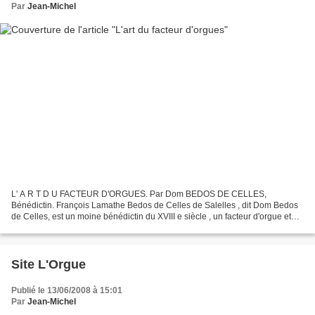
Par
Jean-Michel
L' A R T D U FACTEUR D'ORGUES. Par Dom BEDOS DE CELLES,
Bénédictin. François Lamathe Bedos de Celles de Salelles , dit Dom Bedos
de Celles, est un moine bénédictin du XVIII e siècle , un facteur d'orgue et
probablement aussi un organiste ayant tenu plusieurs...
Site L'Orgue
Publié le 13/06/2008 à 15:01
Par
Jean-Michel