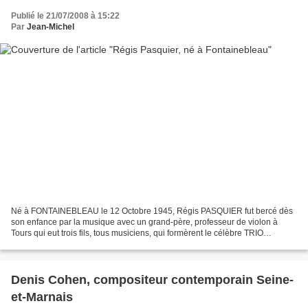
Publié le 21/07/2008 à 15:22
Par
Jean-Michel
Né à FONTAINEBLEAU le 12 Octobre 1945, Régis PASQUIER fut bercé dès
son enfance par la musique avec un grand-père, professeur de violon à
Tours qui eut trois fils, tous musiciens, qui formèrent le célèbre TRIO
PASQUIER. L’ainé des fils, Pierre, l’altiste...
Denis Cohen, compositeur contemporain Seine-
et-Marnais