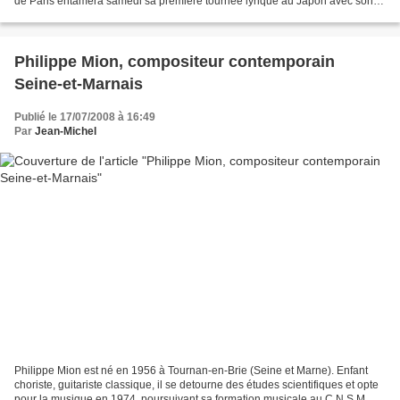
de Paris entamera samedi sa première tournée lyrique au Japon avec son
orchestre et ses choeurs, un déplacement d'une...
Philippe Mion, compositeur contemporain
Seine-et-Marnais
Publié le 17/07/2008 à 16:49
Par
Jean-Michel
Philippe Mion est né en 1956 à Tournan-en-Brie (Seine et Marne). Enfant
choriste, guitariste classique, il se detourne des études scientifiques et opte
pour la musique en 1974, poursuivant sa formation musicale au C.N.S.M. de