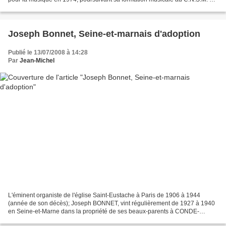
Paris (Prix de composition...
Joseph Bonnet, Seine-et-marnais d'adoption
Publié le 13/07/2008 à 14:28
Par
Jean-Michel
L'éminent organiste de l'église Saint-Eustache à Paris de 1906 à 1944
(année de son décès); Joseph BONNET, vint régulièrement de 1927 à 1940
en Seine-et-Marne dans la propriété de ses beaux-parents à CONDE-
SAINTE-LIBIAIRE, près d'Esbly, dans laquelle...