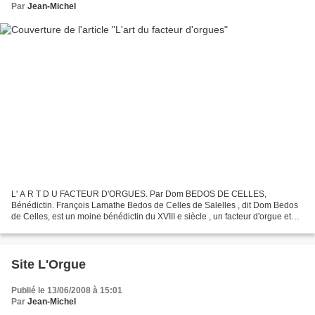
Par
Jean-Michel
L' A R T D U FACTEUR D'ORGUES. Par Dom BEDOS DE CELLES,
Bénédictin. François Lamathe Bedos de Celles de Salelles , dit Dom Bedos
de Celles, est un moine bénédictin du XVIII e siècle , un facteur d'orgue et
probablement aussi un organiste ayant tenu plusieurs...
Site L'Orgue
Publié le 13/06/2008 à 15:01
Par
Jean-Michel