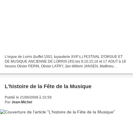
L'orgue de Lorris (buffet 1501, tuyauterie XVII°s.) FESTIVAL D'ORGUE ET
DE MUSIQUE ANCIENNE DE LORRIS (45) les 9,10,15,16 et 17 AOUT à 18
heures Olivier PERIN, Olivier LATRY, Jan-Willem JANSEN, Matthieu
FERRANDEZ, Davitt MORONEY, Ensemble vocal Gilles...
L'histoire de la Fête de la Musique
Publié le 21/06/2008 à 15:50
Par
Jean-Michel