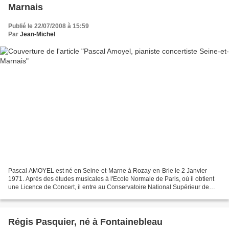
Marnais
Publié le 22/07/2008 à 15:59
Par
Jean-Michel
Pascal AMOYEL est né en Seine-et-Marne à Rozay-en-Brie le 2 Janvier
1971. Après des études musicales à l'Ecole Normale de Paris, où il obtient
une Licence de Concert, il entre au Conservatoire National Supérieur de
Musique de Paris d'où il sort en 1992...
Régis Pasquier, né à Fontainebleau