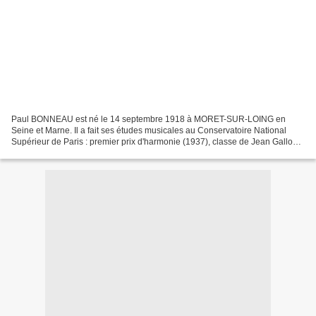
Paul BONNEAU est né le 14 septembre 1918 à MORET-SUR-LOING en
Seine et Marne. Il a fait ses études musicales au Conservatoire National
Supérieur de Paris : premier prix d'harmonie (1937), classe de Jean Gallon ;
premier prix de fugue (1942), classe de...