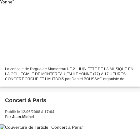
La console de l'orgue de Montereau LE 21 JUIN FETE DE LA MUSIQUE EN
LA COLLEGIALE DE MONTEREAU-FAULT-YONNE (77) A 17 HEURES
CONCERT ORGUE ET HAUTBOIS par Daniel BOUSSAC organiste de
l'église de St-Germain en Laye, ancien professeur à l'Ecole César Franck,...
Concert à Paris
Publié le 12/06/2008 à 17:04
Par
Jean-Michel