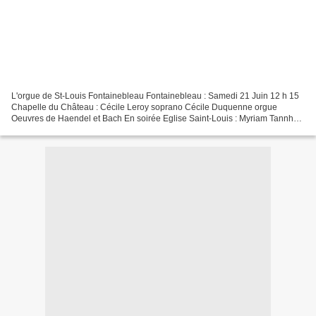
L'orgue de St-Louis Fontainebleau Fontainebleau : Samedi 21 Juin 12 h 15
Chapelle du Château : Cécile Leroy soprano Cécile Duquenne orgue
Oeuvres de Haendel et Bach En soirée Eglise Saint-Louis : Myriam Tannhof
organiste titulaire Valérie Aujard-Catot...