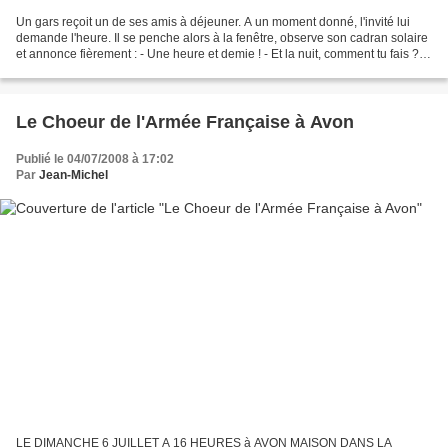
Un gars reçoit un de ses amis à déjeuner. A un moment donné, l'invité lui
demande l'heure. Il se penche alors à la fenêtre, observe son cadran solaire
et annonce fièrement : - Une heure et demie ! - Et la nuit, comment tu fais ? -
Ah, la nuit ? J'ai mon...
Le Choeur de l'Armée Française à Avon
Publié le 04/07/2008 à 17:02
Par
Jean-Michel
LE DIMANCHE 6 JUILLET A 16 HEURES à AVON MAISON DANS LA