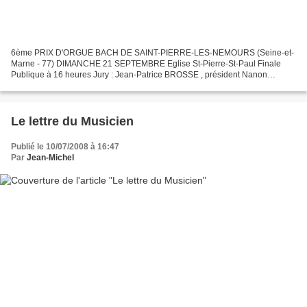
6ème PRIX D'ORGUE BACH DE SAINT-PIERRE-LES-NEMOURS (Seine-et-
Marne - 77) DIMANCHE 21 SEPTEMBRE Eglise St-Pierre-St-Paul Finale
Publique à 16 heures Jury : Jean-Patrice BROSSE , président Nanon
BERTAND Pierre MEA La date limite des inscriptions est prolongée...
Le lettre du Musicien
Publié le 10/07/2008 à 16:47
Par
Jean-Michel