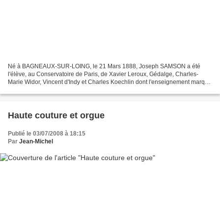
Né à BAGNEAUX-SUR-LOING, le 21 Mars 1888, Joseph SAMSON a été
l'élève, au Conservatoire de Paris, de Xavier Leroux, Gédalge, Charles-
Marie Widor, Vincent d'Indy et Charles Koechlin dont l'enseignement marqua
particulièrement le futur chef de Chœur. En...
Haute couture et orgue
Publié le 03/07/2008 à 18:15
Par
Jean-Michel