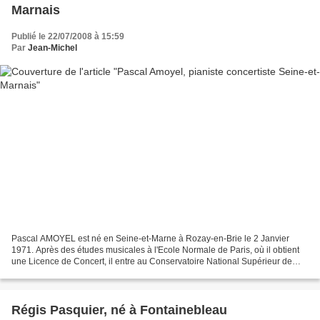
Marnais
Publié le 22/07/2008 à 15:59
Par
Jean-Michel
Pascal AMOYEL est né en Seine-et-Marne à Rozay-en-Brie le 2 Janvier
1971. Après des études musicales à l'Ecole Normale de Paris, où il obtient
une Licence de Concert, il entre au Conservatoire National Supérieur de
Musique de Paris d'où il sort en 1992...
Régis Pasquier, né à Fontainebleau