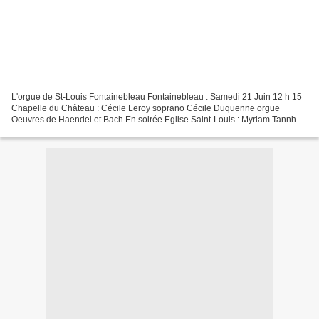
L'orgue de St-Louis Fontainebleau Fontainebleau : Samedi 21 Juin 12 h 15
Chapelle du Château : Cécile Leroy soprano Cécile Duquenne orgue
Oeuvres de Haendel et Bach En soirée Eglise Saint-Louis : Myriam Tannhof
organiste titulaire Valérie Aujard-Catot...