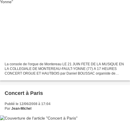
La console de l'orgue de Montereau LE 21 JUIN FETE DE LA MUSIQUE EN
LA COLLEGIALE DE MONTEREAU-FAULT-YONNE (77) A 17 HEURES
CONCERT ORGUE ET HAUTBOIS par Daniel BOUSSAC organiste de
l'église de St-Germain en Laye, ancien professeur à l'Ecole César Franck,...
Concert à Paris
Publié le 12/06/2008 à 17:04
Par
Jean-Michel