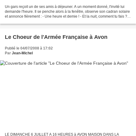
Un gars reçoit un de ses amis à déjeuner. A un moment donné, l'invité lui
demande l'heure. Il se penche alors à la fenêtre, observe son cadran solaire
et annonce fièrement : - Une heure et demie ! - Et la nuit, comment tu fais ? -
Ah, la nuit ? J'ai mon...
Le Choeur de l'Armée Française à Avon
Publié le 04/07/2008 à 17:02
Par
Jean-Michel
LE DIMANCHE 6 JUILLET A 16 HEURES à AVON MAISON DANS LA