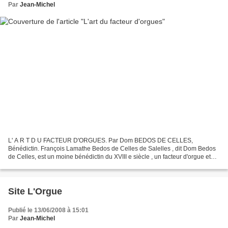
Par
Jean-Michel
L' A R T D U FACTEUR D'ORGUES. Par Dom BEDOS DE CELLES,
Bénédictin. François Lamathe Bedos de Celles de Salelles , dit Dom Bedos
de Celles, est un moine bénédictin du XVIII e siècle , un facteur d'orgue et
probablement aussi un organiste ayant tenu plusieurs...
Site L'Orgue
Publié le 13/06/2008 à 15:01
Par
Jean-Michel