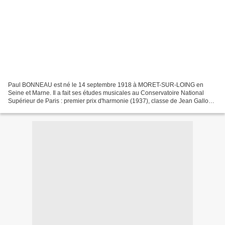
Paul BONNEAU est né le 14 septembre 1918 à MORET-SUR-LOING en
Seine et Marne. Il a fait ses études musicales au Conservatoire National
Supérieur de Paris : premier prix d'harmonie (1937), classe de Jean Gallon ;
premier prix de fugue (1942), classe de...