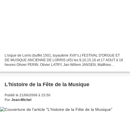
L'orgue de Lorris (buffet 1501, tuyauterie XVII°s.) FESTIVAL D'ORGUE ET
DE MUSIQUE ANCIENNE DE LORRIS (45) les 9,10,15,16 et 17 AOUT à 18
heures Olivier PERIN, Olivier LATRY, Jan-Willem JANSEN, Matthieu
FERRANDEZ, Davitt MORONEY, Ensemble vocal Gilles...
L'histoire de la Fête de la Musique
Publié le 21/06/2008 à 15:50
Par
Jean-Michel