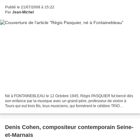
Publié le 21/07/2008 à 15:22
Par
Jean-Michel
Né à FONTAINEBLEAU le 12 Octobre 1945, Régis PASQUIER fut bercé dès
son enfance par la musique avec un grand-père, professeur de violon à
Tours qui eut trois fils, tous musiciens, qui formèrent le célèbre TRIO
PASQUIER. L’ainé des fils, Pierre, l’altiste...
Denis Cohen, compositeur contemporain Seine-
et-Marnais