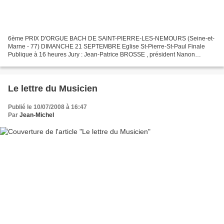
6ème PRIX D'ORGUE BACH DE SAINT-PIERRE-LES-NEMOURS (Seine-et-
Marne - 77) DIMANCHE 21 SEPTEMBRE Eglise St-Pierre-St-Paul Finale
Publique à 16 heures Jury : Jean-Patrice BROSSE , président Nanon
BERTAND Pierre MEA La date limite des inscriptions est prolongée...
Le lettre du Musicien
Publié le 10/07/2008 à 16:47
Par
Jean-Michel