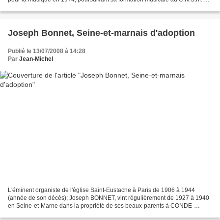
Paris (Prix de composition...
Joseph Bonnet, Seine-et-marnais d'adoption
Publié le 13/07/2008 à 14:28
Par
Jean-Michel
L'éminent organiste de l'église Saint-Eustache à Paris de 1906 à 1944
(année de son décès); Joseph BONNET, vint régulièrement de 1927 à 1940
en Seine-et-Marne dans la propriété de ses beaux-parents à CONDE-
SAINTE-LIBIAIRE, près d'Esbly, dans laquelle...