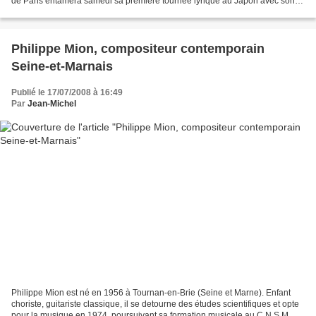
de Paris entamera samedi sa première tournée lyrique au Japon avec son
orchestre et ses choeurs, un déplacement d'une...
Philippe Mion, compositeur contemporain
Seine-et-Marnais
Publié le 17/07/2008 à 16:49
Par
Jean-Michel
Philippe Mion est né en 1956 à Tournan-en-Brie (Seine et Marne). Enfant
choriste, guitariste classique, il se detourne des études scientifiques et opte
pour la musique en 1974, poursuivant sa formation musicale au C.N.S.M. de