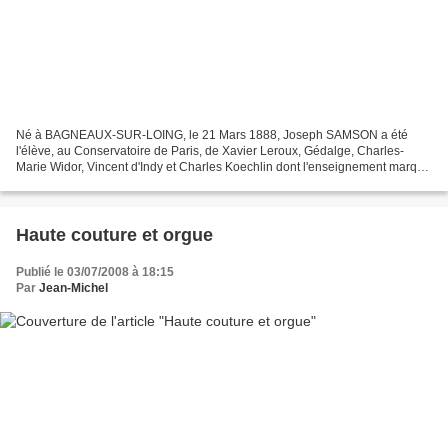
Né à BAGNEAUX-SUR-LOING, le 21 Mars 1888, Joseph SAMSON a été
l'élève, au Conservatoire de Paris, de Xavier Leroux, Gédalge, Charles-
Marie Widor, Vincent d'Indy et Charles Koechlin dont l'enseignement marqua
particulièrement le futur chef de Chœur. En...
Haute couture et orgue
Publié le 03/07/2008 à 18:15
Par
Jean-Michel